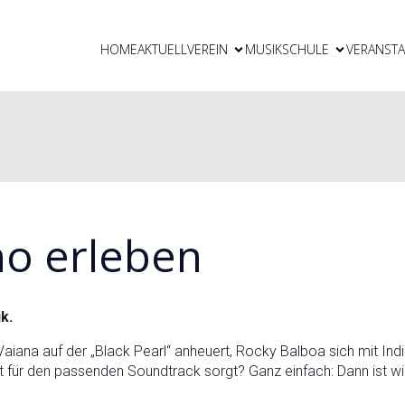
HOME
AKTUELL
VEREIN
MUSIKSCHULE
VERANST
o erleben
k.
aiana auf der „Black Pearl“ anheuert, Rocky Balboa sich mit In
t für den passenden Soundtrack sorgt? Ganz einfach: Dann ist w