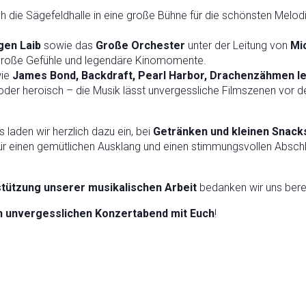
ch die Sägefeldhalle in eine große Bühne für die schönsten Melo
gen Laib
sowie das
Große Orchester
unter der Leitung von
Mi
 große Gefühle und legendäre Kinomomente.
wie
James Bond, Backdraft, Pearl Harbor, Drachenzähmen le
l oder heroisch – die Musik lässt unvergessliche Filmszenen vor
laden wir herzlich dazu ein, bei
Getränken und kleinen Snac
ür einen gemütlichen Ausklang und einen stimmungsvollen Absc
tützung unserer musikalischen Arbeit
bedanken wir uns berei
en unvergesslichen Konzertabend mit Euch
!